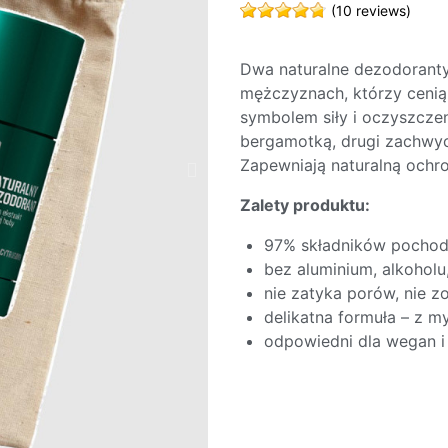
(10 reviews)
Dwa naturalne dezodoranty
mężczyznach, którzy cenią 
symbolem siły i oczyszczeni
bergamotką, drugi zachwy
Zapewniają naturalną och
Zalety produktu:
97% składników pochod
bez aluminium, alkoholu
nie zatyka porów, nie z
delikatna formuła – z m
odpowiedni dla wegan i