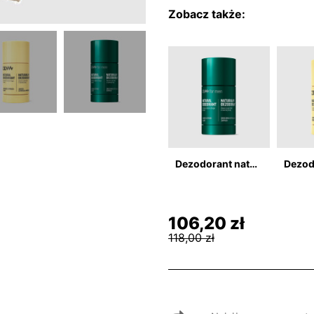
Zobacz także:
Dezodorant naturalny 80g w sztyfcie z czarną hubą
106,20 zł
118,00 zł