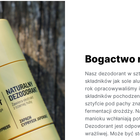
Bogactwo n
Nasz dezodorant w szty
składników jak sole alu
rok opracowywaliśmy i
składników pochodzeni
sztyfcie pod pachy znaj
fermentacji drożdży. N
manioku wchłaniają pot
Dezodorant jest odpow
wrażliwej. Może być st