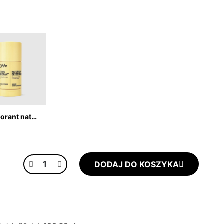
Dezodorant naturalny 80g w sztyfcie - cyprysik japoński i bergamotka
DODAJ DO KOSZYKA