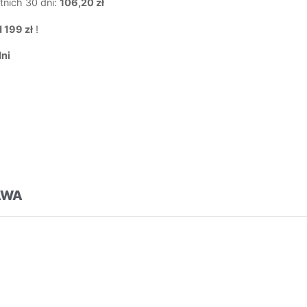
tnich 30 dni:
106,20 zł
 199 zł
!
dni
AWA