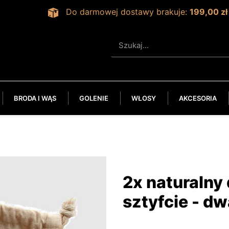
Do darmowej dostawy brakuje:
199,00 zł
BRODA I WĄS
GOLENIE
WŁOSY
AKCESORIA
2x naturalny
sztyfcie - d