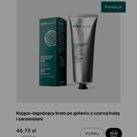
Promocja!
Kojąco-łagodzący krem po goleniu z czarną hubą
i ceramidami
46,75 zł
POZNAJ
55,00 zł