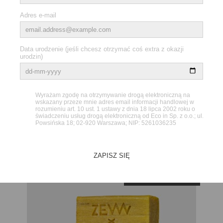
Jakościowy nylonowy materiał
Kosmetyczka ZEW for men jest w całości wykonana z
odpornego na wodę i wytrzymałego nylonu. Nylon jest
cienkim, lekkim i bardzo mocnym materiałem, odpornym na
uszkodzenia. Często jest stosowany w produktach
przeznaczonych do turystyki wyprawowej.
POLECANE PRODUKTY
Obecnie brak na stanie