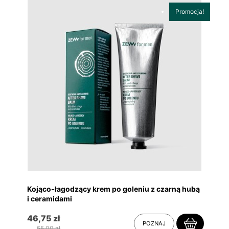
Promocja!
Kojąco-łagodzący krem po goleniu z czarną hubą
i ceramidami
46,75 zł
POZNAJ
55,00 zł