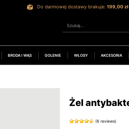
Do darmowej dostawy brakuje:
199,00 zł
BRODA I WĄS
GOLENIE
WŁOSY
AKCESORIA
Żel antybakt
(6 reviews)