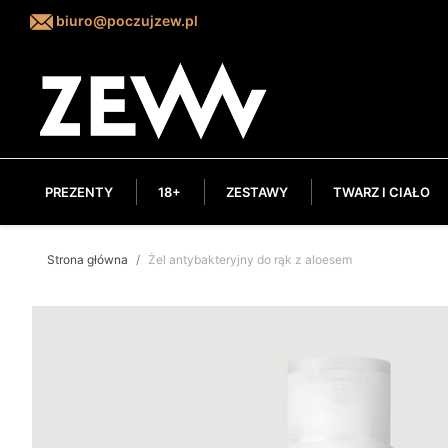
biuro@poczujzew.pl
PREZENTY
18+
ZESTAWY
TWARZ I CIAŁO
Strona główna
Żel antybakteryjny do rąk z aloesem