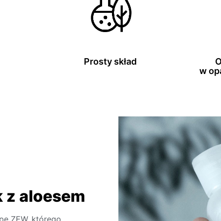
Prosty skład
O
w op
k z aloesem
ipę ZEW, którego