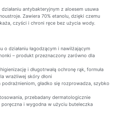
o działaniu antybakteryjnym z aloesem usuwa
bnoustroje. Zawiera 70% etanolu, dzięki czemu
każa, czyści i chroni ręce bez użycia wody.
su o działaniu łagodzącym i nawilżającym
monki – produkt przeznaczony zarówno dla
higienizację i długotrwałą ochronę rąk, formuła
la wrażliwej skóry dłoni
a podrażnieniom, gładko się rozprowadza, szybko
tosowania, przebadany dermatologicznie
 poręczna i wygodna w użyciu buteleczka