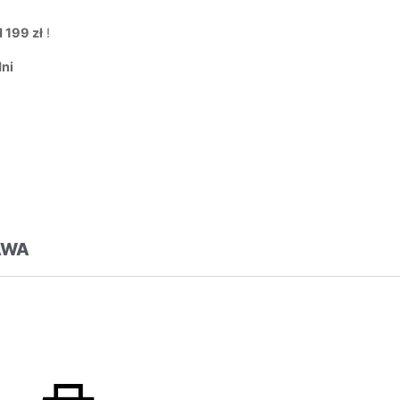
 199 zł
!
dni
AWA