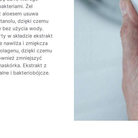
akteriami. Żel
 z aloesem usuwa
etanolu, dzięki czemu
ce bez użycia wody.
ty w składzie ekstrakt
ie nawilża i zmiękcza
kolagenu, dzięki czemu
ównież zmniejszyć
naskórka. Ekstrakt z
ne i bakteriobójcze.