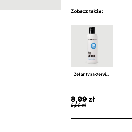
Zobacz także:
Żel antybakteryjny do rąk
8,99 zł
9,99 zł