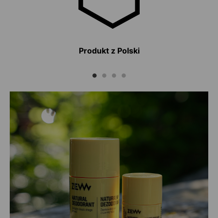
Produkt z Polski
N
ków