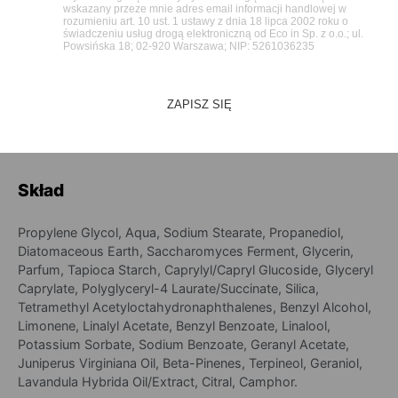
Sposób użycia
Wykręć odpowiednią ilość sztyftu aby swobodnie
móc posmarować nim skórę pod pachami. Następnie
na oczyszczoną i suchą skórę nanieś produkt.
Skład
Propylene Glycol, Aqua, Sodium Stearate, Propanediol,
Diatomaceous Earth, Saccharomyces Ferment, Glycerin,
Parfum, Tapioca Starch, Caprylyl/Capryl Glucoside, Glyceryl
Caprylate, Polyglyceryl-4 Laurate/Succinate, Silica,
Tetramethyl Acetyloctahydronaphthalenes, Benzyl Alcohol,
Limonene, Linalyl Acetate, Benzyl Benzoate, Linalool,
Potassium Sorbate, Sodium Benzoate, Geranyl Acetate,
Juniperus Virginiana Oil, Beta-Pinenes, Terpineol, Geraniol,
Lavandula Hybrida Oil/Extract, Citral, Camphor.