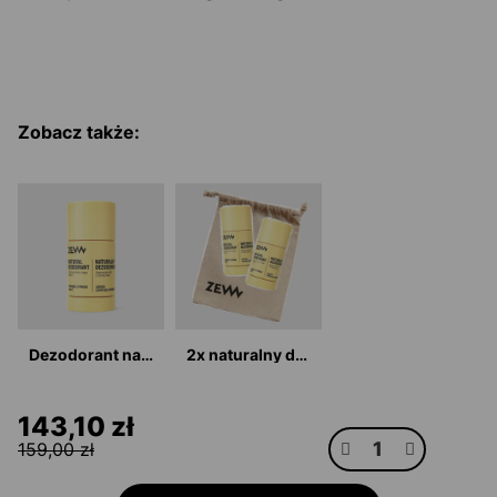
Zobacz także:
Dezodorant naturalny 80g w sztyfcie - cyprysik japoński i bergamotka
2x naturalny dezodorant 80g w sztyfcie - cyprysik japoński
143,10 zł
159,00 zł