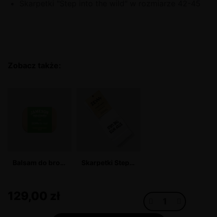
Skarpetki "Step into the wild" w rozmiarze 42-45
Zobacz także:
Balsam do brody i wąsów Jameson Triple Triple x Zew for men
Skarpetki Step Into The Wild - ZEW x Warsaw Saints
129,00 zł