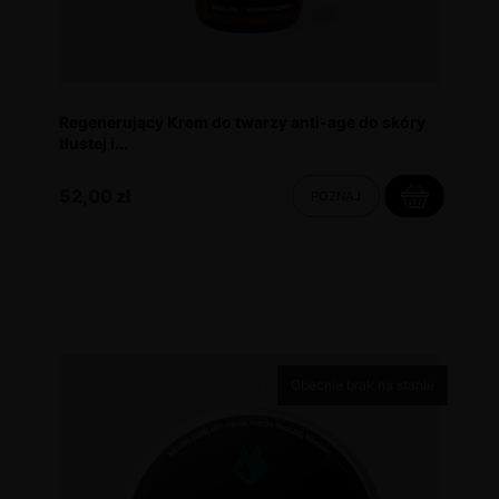
Regenerujący Krem do twarzy anti-age do skóry
tłustej i...
52,00 zł
POZNAJ
Obecnie brak na stanie