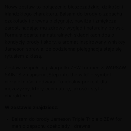
Nowy zestaw to połączenie bieszczadzkiej dzikości i
irlandzkiego charakteru. Balsam do brody o zapachu
czekolady i drewna pielęgnuje, nawilża i zmiękcza
zarost, nadając mu zdrowy wygląd i naturalny połysk.
Formuła oparta na naturalnych składnikach dba o
kondycję brody i skóry, a aromat inspirowany whiskey
Jameson sprawia, że codzienna pielęgnacja staje się
rytuałem z klasą.
Zestaw uzupełniają skarpetki ZEW for men × WARSAW
SAINTS z napisem „Step into the wild” – symbol
niezależności i odwagi. To idealny prezent dla
mężczyzny, który ceni naturę, jakość i styl z
charakterem.
W zestawie znajdziesz:
Balsam do brody Jameson Triple Triple x ZEW for
men o zapachu czekolady i drewna