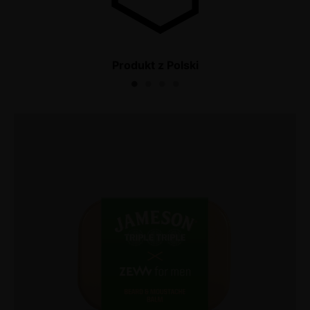
k
Produkt z Polski
N