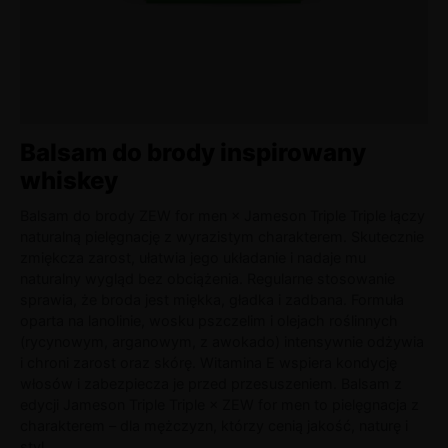
Balsam do brody inspirowany
whiskey
Balsam do brody ZEW for men × Jameson Triple Triple łączy
naturalną pielęgnację z wyrazistym charakterem. Skutecznie
zmiękcza zarost, ułatwia jego układanie i nadaje mu
naturalny wygląd bez obciążenia. Regularne stosowanie
sprawia, że broda jest miękka, gładka i zadbana. Formuła
oparta na lanolinie, wosku pszczelim i olejach roślinnych
(rycynowym, arganowym, z awokado) intensywnie odżywia
i chroni zarost oraz skórę. Witamina E wspiera kondycję
włosów i zabezpiecza je przed przesuszeniem. Balsam z
edycji Jameson Triple Triple × ZEW for men to pielęgnacja z
charakterem – dla mężczyzn, którzy cenią jakość, naturę i
styl.