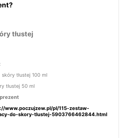
ent?
ry tłustej
:
skóry tłustej 100 ml
y tłustej 50 ml
rprezent
s://www.poczujzew.pl/pl/115-zestaw-
jacy-do-skory-tlustej-5903766462844.html