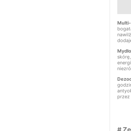
Multi
bogat
nawilż
dodaje
Mydło
skórę
energi
niezró
Dezod
godzi
antyo
przez 
# Z