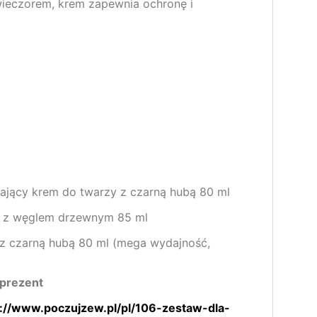
 wieczorem, krem zapewnia ochronę i
a
ający krem do twarzy z czarną hubą 80 ml
zy z węglem drzewnym 85 ml
 z czarną hubą 80 ml (mega wydajność,
rprezent
s://www.poczujzew.pl/pl/106-zestaw-dla-