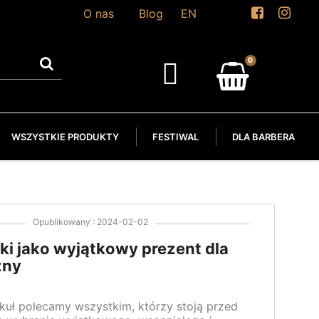
O nas
Blog
EN
WSZYSTKIE PRODUKTY
FESTIWAL
DLA BARBERA
Opublikowany : 2024-02-02
i jako wyjątkowy prezent dla
zny
ykuł polecamy wszystkim, którzy stoją przed