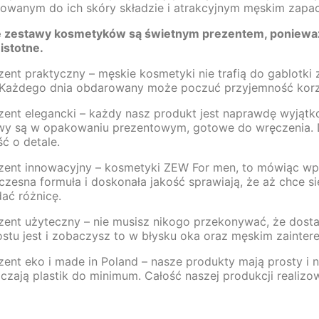
owanym do ich skóry składzie i atrakcyjnym męskim zapac
 zestawy kosmetyków są świetnym prezentem, ponieważ 
istotne.
zent praktyczny – męskie kosmetyki nie trafią do gablotki
 Każdego dnia obdarowany może poczuć przyjemność korz
zent elegancki – każdy nasz produkt jest naprawdę wyjąt
wy są w opakowaniu prezentowym, gotowe do wręczenia. D
ć o detale.
zent innowacyjny – kosmetyki ZEW For men, to mówiąc wp
zesna formuła i doskonała jakość sprawiają, że aż chce si
ać różnicę.
zent użyteczny – nie musisz nikogo przekonywać, że dostał
stu jest i zobaczysz to w błysku oka oraz męskim zaintere
ent eko i made in Poland – nasze produkty mają prosty i n
czają plastik do minimum. Całość naszej produkcji realizo