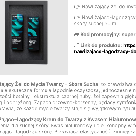
👉 Nawilżający żel do myc
👉 Nawilżająco-łagodząc
skóry suchej 50 ml
🎁
Kod promocyjny: supe
🔗
Link do produktu:
http
nawilzajaco-lagodzacy-
żający Żel do Mycia Twarzy – Skóra Sucha
to prawdziwa oa
 ale skuteczna formuła łagodnie oczyszcza, jednocześnie n
ości betainy i ekstraktu z czarnej huby, żel zapewnia głęb
ą i odprężoną. Zapach drzewno-korzenny, będący symfonią 
prawia, że każde mycie twarzy staje się wyjątkowym rytua
żająco-Łagodzący Krem do Twarzy z Kwasem Hialuronow
enia dla suchej skóry. Kwas hialuronowy i olej konopny w f
ając i łagodząc skórę. Przywraca elastyczność, zmniejsza 