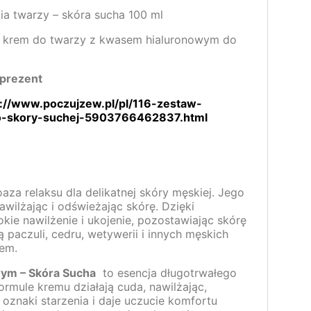
ia twarzy – skóra sucha 100 ml
y krem do twarzy z kwasem hialuronowym do
rprezent
s://www.poczujzew.pl/pl/116-zestaw-
do-skory-suchej-5903766462837.html
za relaksu dla delikatnej skóry męskiej. Jego
awilżając i odświeżając skórę. Dzięki
okie nawilżenie i ukojenie, pozostawiając skórę
paczuli, cedru, wetywerii i innych męskich
łem.
ym – Skóra Sucha
to esencja długotrwałego
ormule kremu działają cuda, nawilżając,
oznaki starzenia i daje uczucie komfortu