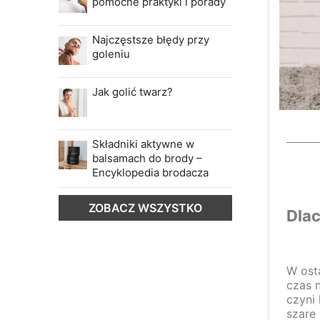
pomocne praktyki i porady
Najczęstsze błędy przy
goleniu
Jak golić twarz?
Składniki aktywne w
balsamach do brody –
Encyklopedia brodacza
ZOBACZ WSZYSTKO
Dlac
W ost
czas 
czyni
szare