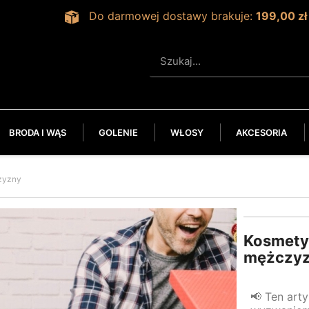
Do darmowej dostawy brakuje:
199,00 zł
BRODA I WĄS
GOLENIE
WŁOSY
AKCESORIA
zyzny
Kosmetyk
mężczy
📢 Ten art