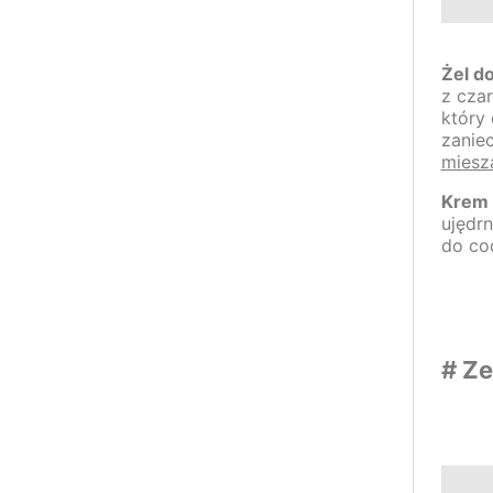
Żel d
z cza
który 
zanie
miesz
Krem 
ujędrn
do cod
# Ze