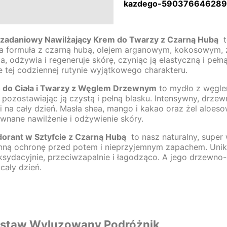
kazdego-590376646289
-zadaniowy Nawilżający Krem do Twarzy z Czarną Hubą
to
a formuła z czarną hubą, olejem arganowym, kokosowym, 
a, odżywia i regeneruje skórę, czyniąc ją elastyczną i peł
 tej codziennej rutynie wyjątkowego charakteru.
 do Ciała i Twarzy z Węglem Drzewnym
to mydło z węgle
, pozostawiając ją czystą i pełną blasku. Intensywny, dr
i na cały dzień. Masła shea, mango i kakao oraz żel aloes
wnane nawilżenie i odżywienie skóry.
orant w Sztyfcie z Czarną Hubą
to nasz naturalny, super
nną ochronę przed potem i nieprzyjemnym zapachem. Unikal
ksydacyjnie, przeciwzapalnie i łagodząco. A jego drzewno
cały dzień.
estaw Wyluzowany Podróżnik