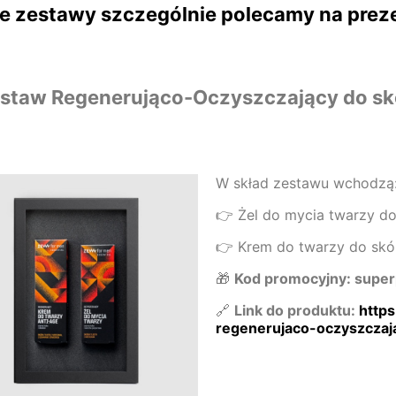
e zestawy szczególnie polecamy na prez
staw Regenerująco-Oczyszczający do skó
W skład zestawu wchodzą
👉 Żel do mycia twarzy do 
👉 Krem do twarzy do skór
🎁
Kod promocyjny: supe
🔗
Link do produktu:
http
regenerujaco-oczyszcza