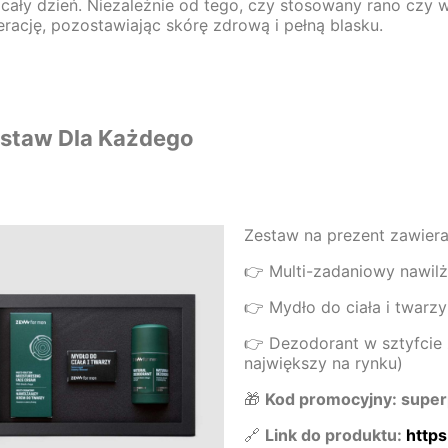
 cały dzień. Niezależnie od tego, czy stosowany rano czy
rację, pozostawiając skórę zdrową i pełną blasku.
estaw
Dla Każdego
Zestaw na prezent zawier
👉 Multi-zadaniowy nawilż
👉 Mydło do ciała i twar
👉 Dezodorant w sztyfcie
największy na rynku)
🎁
Kod promocyjny: supe
🔗
Link do produktu:
http