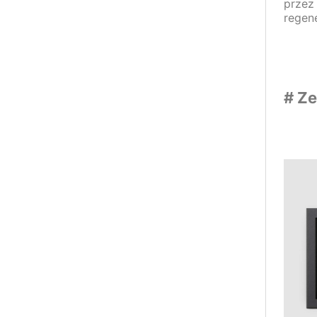
przez
regene
# Z