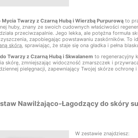
o Mycia Twarzy z Czarną Hubą i Wierzbą Purpurową
to pr
rnej huby, znany ze swoich cudownych właściwości regener
działa przeciwzapalnie. Jego lekka, ale potężna formuła 
czyszczenia, zapobiegając powstawaniu zaskórników. To 
aną skórą
, sprawiając, że staje się ona gładka i pełna blask
do Twarzy z Czarną Hubą i Skwalanem
to regeneracyjny k
ia skórę, zmniejszając widoczność zmarszczek i przywracaj
ziennej pielęgnacji, zapewniający Twojej skórze ochronę i
staw Nawilżająco-Łagodzący do skóry s
W zestawie znajdziesz: