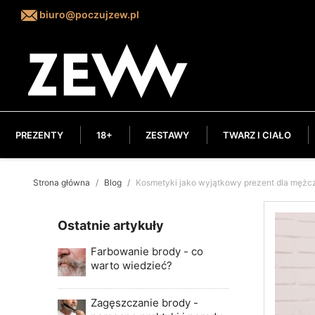
biuro@poczujzew.pl
PREZENTY
18+
ZESTAWY
TWARZ I CIAŁO
Strona główna
Blog
Kosmetyki jako wyjątkowy prezent dla mężc
Ostatnie artykuły
Farbowanie brody - co
warto wiedzieć?
Zagęszczanie brody -