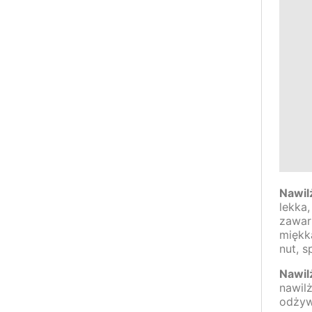
Nawil
lekka,
zawart
miękk
nut, s
Nawil
nawilż
odżywi