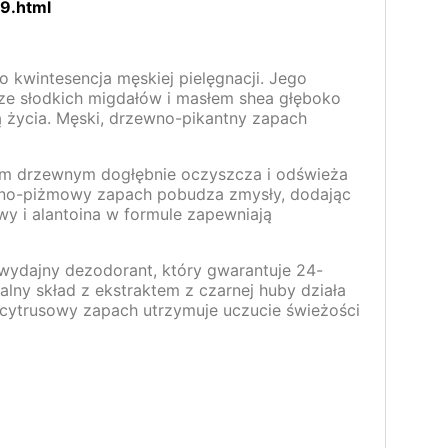
9.html
 kwintesencja męskiej pielęgnacji. Jego
ze słodkich migdałów i masłem shea głęboko
ną życia. Męski, drzewno-pikantny zapach
m drzewnym dogłębnie oczyszcza i odświeża
zewno-piżmowy zapach pobudza zmysły, dodając
owy i alantoina w formule zapewniają
 wydajny dezodorant, który gwarantuje 24-
ny skład z ekstraktem z czarnej huby działa
-cytrusowy zapach utrzymuje uczucie świeżości