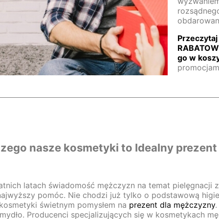
wyzwaniem 
rozsądnego
obdarowan
Przeczytaj
RABATOWEG
go w kosz
promocjami
zego nasze kosmetyki to Idealny prezen
atnich latach świadomość mężczyzn na temat pielęgnacji z
najwyższy pomóc. Nie chodzi już tylko o podstawową higie
 kosmetyki świetnym pomysłem na
prezent dla mężczyzny
.
 mydło. Producenci specjalizujących się w kosmetykach mę