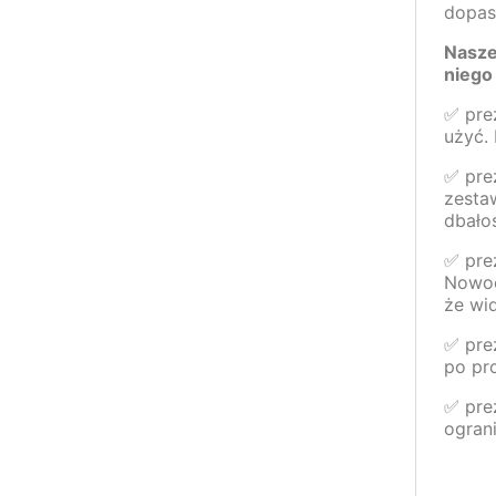
dopas
Nasze
niego 
✅ pre
użyć.
✅ pre
zesta
dbałoś
✅ pre
Nowoc
że wid
✅ pre
po pro
✅ prez
ograni