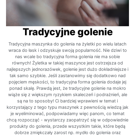
Tradycyjne golenie
Tradycyjna maszynka do golenia na żyletki po wielu latach
wraca do łask i odzyskuje swoją popularność. Nie dziwi to
nas wcale bo tradycyjna forma golenia nie ma sobie
równych! Żyletka w takiej maszynce jest ostrzejsza od
najlepszych jednorazówek, golenie jest dużo dokładniejsze i
tak samo szybkie. Jeśli zastanowimy się dodatkowo nad
pojęciem męskości, to tradycyjna forma golenia dodaje jej
ponad skalę. Prawdą jest, że tradycyjne golenie na mokro
wiąże się z większym ryzykiem skaleczeń i podrażnień, ale
są na to sposoby! Ci bardziej wprawieni w temat i
korzystający z tego typu maszynek z pewnością wiedzą jak
je wyeliminować, podpowiadamy więc panom, co temat
chcą rozpocząć - wystarczy zaopatrzyć się w odpowiednie
produkty do golenia, przede wszystkim takie, które będą
dobrze zmiękczały zarost np. mydło do golenia oraz