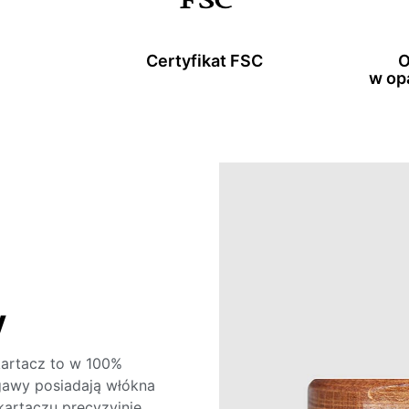
Certyfikat FSC
O
w op
y
kartacz to w 100%
agawy posiadają włókna
 kartaczu precyzyjnie