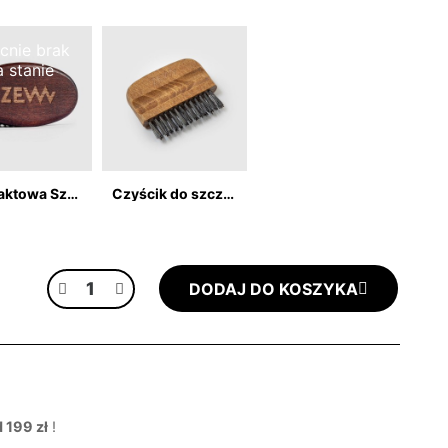
cnie brak
a stanie
Kompaktowa Szczotka Brodacza z włosiem z dzika
Czyścik do szczotek do brody
DODAJ DO KOSZYKA
 199 zł
!