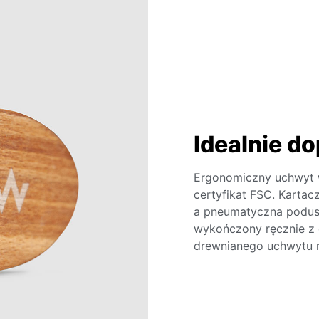
Idealnie d
Ergonomiczny uchwyt 
certyfikat FSC. Kartac
a pneumatyczna podusz
wykończony ręcznie z d
drewnianego uchwytu m