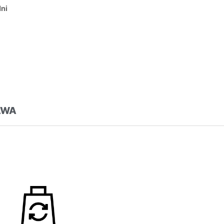
dni
AWA