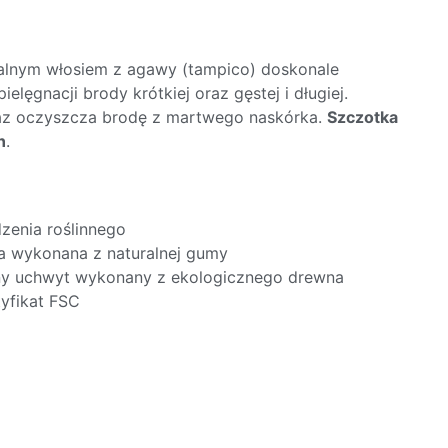
alnym włosiem z agawy (tampico) doskonale
elęgnacji brody krótkiej oraz gęstej i długiej.
az oczyszcza brodę z martwego naskórka.
Szczotka
n
.
zenia roślinnego
 wykonana z naturalnej gumy
ny uchwyt wykonany z ekologicznego drewna
yfikat FSC