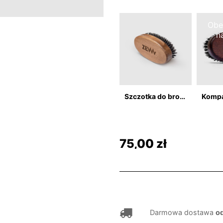
Obe
n
Szczotka do brody z włosiem z dzika
75,00 zł
Darmowa dostawa
od