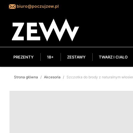
biuro@poczujzew.pl
PREZENTY
18+
ZESTAWY
TWARZ I CIAŁO
Strona główna
Akcesoria
Szczotka do brody z naturalnym włosi